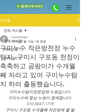
누방|NUBANG
게시물
전체 게시물
nusubangsu
전체 게시물
2019년 7월 16일
1분 분량
구미누수 작은방천정 누수
카테고리 1
탐지, 구미시 구포동 천정이
카테고리 2
축축하고 곰팡이가 수개월
째 자라고 있어 구미누수탐
지 하러 출동했습니다.
구미누수탐지전문업체 누방입니다.
구미누수에 항상 누방이 함께합니다.
010-5647-1776
구미시 구포동 수개월째 작은방에 물 떨