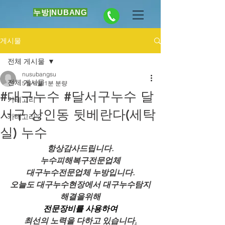
누방|NUBANG
게시물
전체 게시물
nusubangsu
전체 게시물
5월 8일
1분 분량
#대구누수 #달서구누수 달
카테고리 1
서구 상인동 뒷베란다(세탁
카테고리 2
실) 누수
항상감사드립니다.
누수피해복구전문업체
대구누수전문업체 누방입니다.
오늘도 대구누수현장에서 대구누수탐지
해결을위해
전문장비를 사용하여
최선의 노력을 다하고 있습니다
.