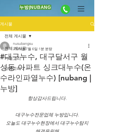
누방|NUBANG
게시물
전체 게시물
nusubangsu
전체 게시물
2023년 7월 6일
1분 분량
#대구누수, 대구달서구 월
카테고리 1
성동 아파트 싱크대누수(온
카테고리 2
수라인파열누수) [nubang |
누방]
항상감사드립니다.
대구누수전문업체 누방입니다.
오늘도 대구누수현장에서 대구누수탐지
해결을위해