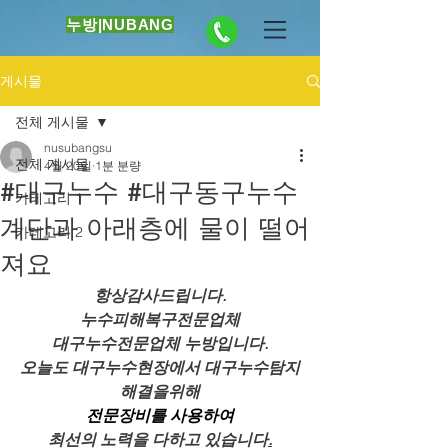
누방|NUBANG
게시물
전체 게시물
nusubangsu
전체 게시물
4월 20일
1분 분량
#대구누수 #대구동구누수
카테고리 1
계단과 아래층에 물이 떨어
카테고리 2
져요
항상감사드립니다.
누수피해복구전문업체
대구누수전문업체 누방입니다.
오늘도 대구누수현장에서 대구누수탐지
해결을위해
전문장비를 사용하여
최선의 노력을 다하고 있습니다
.