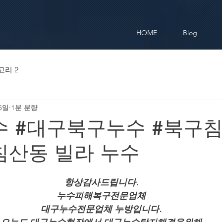
HOME
Blog
고리 2
5일
1분 분량
수 #대구북구누수 #북구
침산동 빌라 누수
항상감사드립니다.
누수피해복구전문업체
대구누수전문업체 누방입니다.