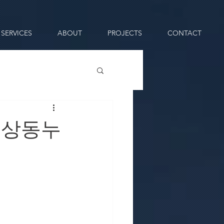
SERVICES
ABOUT
PROJECTS
CONTACT
침상동누