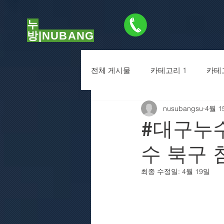
누
방|NUBANG
01056471776
전체 게시물
카테고리 1
카테
nusubangsu
4월 1
#대구누
수 북구 
최종 수정일:
4월 19일