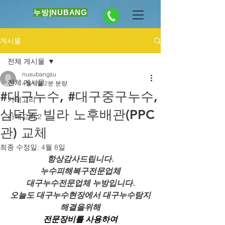
누방|NUBANG
게시물
전체 게시물
nusubangsu
전체 게시물
4월 6일
2분 분량
#대구누수, #대구중구누수,
카테고리 1
삼덕동 빌라 노후배관(PPC
카테고리 2
관) 교체
최종 수정일:
4월 8일
항상감사드립니다.
누수피해복구전문업체
대구누수전문업체 누방입니다.
오늘도 대구누수현장에서 대구누수탐지
해결을위해
전문장비를 사용하여