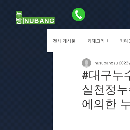
누
방|NUBANG
01056471776
전체 게시물
카테고리 1
카테
nusubangsu
2023
#대구누수
실천정누
에의한 누수