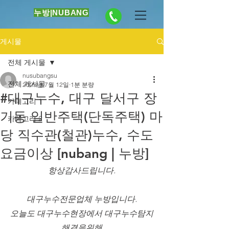
누방|NUBANG
게시물
전체 게시물
nusubangsu
전체 게시물
2023년 7월 12일
1분 분량
#대구누수, 대구 달서구 장
카테고리 1
기동 일반주택(단독주택) 마
카테고리 2
당 직수관(철관)누수, 수도
요금이상 [nubang | 누방]
항상감사드립니다.
대구누수전문업체 누방입니다.
오늘도 대구누수현장에서 대구누수탐지
해결을위해