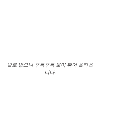
발로 밟으니 꾸륵꾸륵 물이 튀어 올라옵
니다.