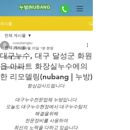
누방|NUBANG
게시물
전체 게시물
nusubangsu
전체 게시물
2023년 6월 26일
1분 분량
대구누수, 대구 달성군 화원
카테고리 1
읍 아파트 화장실누수에의
카테고리 2
한 리모델링(nubang | 누방)
항상감사드립니다.
대구누수전문업체 누방입니다.
오늘도 대구누수현장에서 대구누수탐지
해결을위해
전문장비를 사용하여
최선의 노력을 다하고 있습니다.