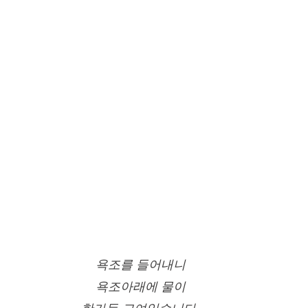
욕조를 들어내니
욕조아래에 물이