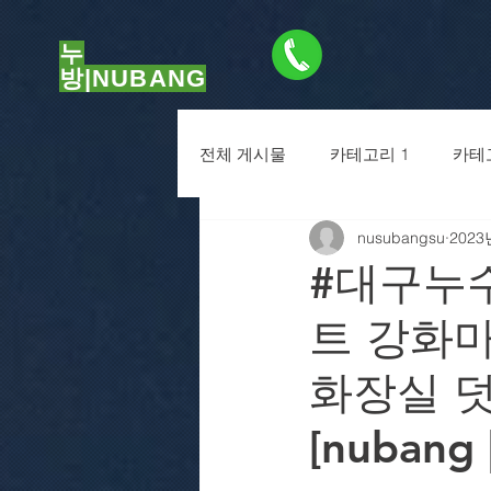
누
방|NUBANG
01056471776
전체 게시물
카테고리 1
카테
nusubangsu
2023
#대구누수
트 강화
화장실 
[nubang