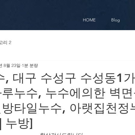
HOME
Blog
고리 2
년 8월 23일
1분 분량
, 대구 수성구 수성동1가
마루누수, 누수에의한 벽면
덧방타일누수, 아랫집천정
 | 누방]