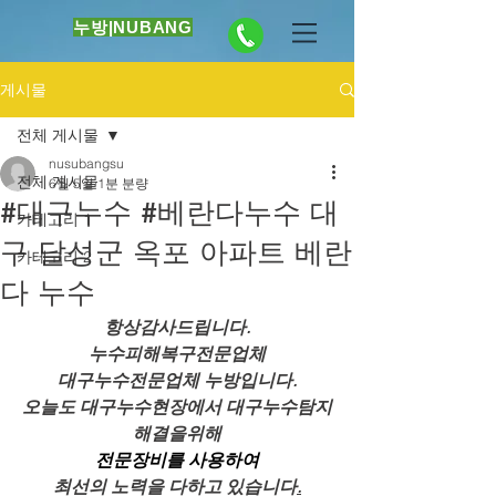
누방|NUBANG
게시물
전체 게시물
nusubangsu
전체 게시물
6월 5일
1분 분량
#대구누수 #베란다누수 대
카테고리 1
구 달성군 옥포 아파트 베란
카테고리 2
다 누수
항상감사드립니다.
누수피해복구전문업체
대구누수전문업체 누방입니다.
오늘도 대구누수현장에서 대구누수탐지
해결을위해
전문장비를 사용하여
최선의 노력을 다하고 있습니다
.