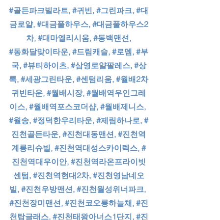
#골든파크빌라트
, 
#귀빈
, 
#그린파크
, 
#대
금로얄
, 
#대금풀하우스
, 
#대금풀하우스2
차
, 
#대마엘리시움
, 
#동백맨션
,
#동화달맞이타운
, 
#드림캐슬
, 
#로뎀
, 
#부
국
, 
#뷰티하이츠
, 
#삼영로얄팔레스
, 
#상
록
, 
#세광그린타운
, 
#센텀리움
, 
#월배2차
귀빈타운
, 
#월배시장
, 
#월배역우인그레
이스
, 
#월배역포스코더샵
, 
#월배제니스
, 
#월송
, 
#정덕한우리타운
, 
#제림하나로
, 
#
진천골든타운
, 
#진천대동맨션
, 
#진천역
계룡리슈빌
, 
#진천역대성스카이렉스
, 
#
진천역대우이안
, 
#진천역라온프라이빗
센텀
, 
#진천역현대2차
, 
#진천영남네오
빌
, 
#진천우방맨션
, 
#진천월성위너파크
, 
#진천장미맨션
, 
#진천코오롱하늘채
, 
#진
천탑글래스
, 
#진천태왕아너스1단지
, 
#진