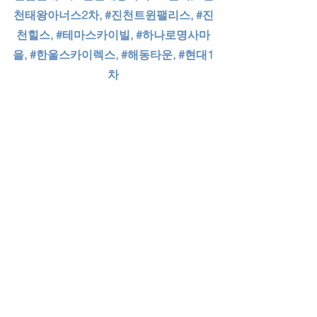
천태왕아너스2차
, 
#진천트윈팰리스
, 
#진
천힐스
, 
#테마스카이빌
, 
#하나로명사마
을
, 
#한울스카이렉스
, 
#해동타운
, 
#현대1
차
#대구누수
#대구누수탐지
#대구누수전문업체
#대구아파트누수
#대구빌라누수
#대구상가누수
#대구천정누수
#대구베란다누수
#대구창틀누수
#대구화장실누수
#대구수도누수
#대구싱크대누수