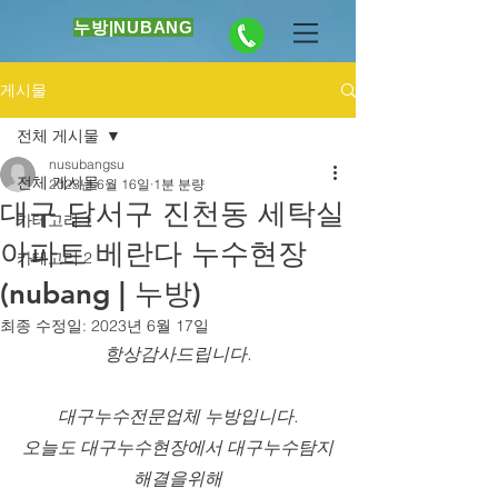
누방|NUBANG
게시물
전체 게시물
nusubangsu
전체 게시물
2023년 6월 16일
1분 분량
대구 달서구 진천동 세탁실
카테고리 1
아파트 베란다 누수현장
카테고리 2
(nubang | 누방)
최종 수정일:
2023년 6월 17일
항상감사드립니다.
대구누수전문업체 누방입니다.
오늘도 대구누수현장에서 대구누수탐지
해결을위해