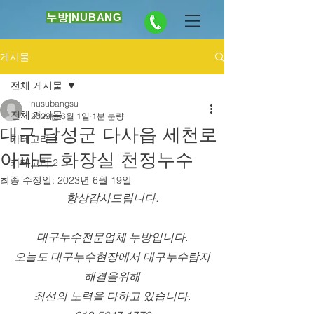
누방|NUBANG
게시물
전체 게시물
nusubangsu
전체 게시물
2023년 6월 1일
1분 분량
대구 달성군 다사읍 세천로
카테고리 1
아파트 화장실 천정누수
카테고리 2
최종 수정일:
2023년 6월 19일
항상감사드립니다.
대구누수전문업체 누방입니다.
오늘도 대구누수현장에서 대구누수탐지
해결을위해
최선의 노력을 다하고 있습니다.