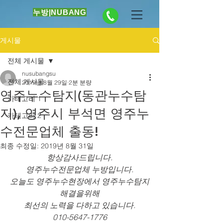
누방|NUBANG
게시물
전체 게시물
nusubangsu
전체 게시물
2019년 8월 29일
2분 분량
영주누수탐지(동관누수탐
카테고리 1
지), 영주시 부석면 영주누
카테고리 2
수전문업체 출동!
최종 수정일:
2019년 8월 31일
항상감사드립니다.
영주누수전문업체 누방입니다.
오늘도 영주누수현장에서 영주누수탐지
해결을위해
최선의 노력을 다하고 있습니다.
010-5647-1776